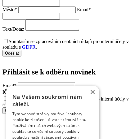
Město
*
Email
*
Text/Dotaz
Souhlasím se zpracováním osobních údajů pro interní účely v
souladu s
GDPR
.
Přihlásit se k odběru
novinek
Email
*
×
IČ
*
Na Vašem soukromí nám
Souhlasím se zpracováním osobních údajů pro interní účely v
záleží.
souladu s
GDPR
.
Tyto webové stránky používají soubory
cookie ke zlepšení uživatelského zážitku.
Používáním našich webových stránek
souhlasíte se všemi soubory cookie v
souladu s našimi zásadami používání