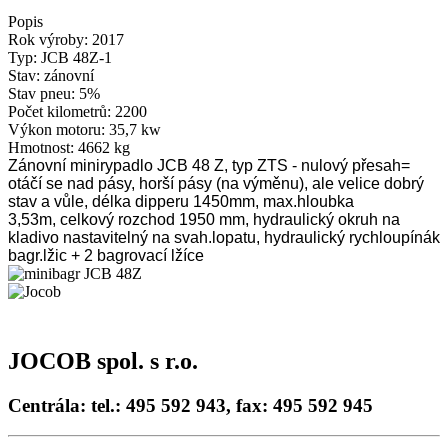
Popis
Rok výroby:
2017
Typ:
JCB 48Z-1
Stav:
zánovní
Stav pneu:
5%
Počet kilometrů:
2200
Výkon motoru:
35,7 kw
Hmotnost:
4662 kg
Zánovní minirypadlo JCB 48 Z,
typ ZTS
- nulový přesah=
otáčí se nad pásy,
horší pásy (na výměnu), ale velice dobrý
stav a vůle,
délka dipperu 1450mm,
max.hloubka
3,53m,
celkový rozchod 1950 mm,
hydraulický okruh na
kladivo nastavitelný na svah.lopatu,
hydraulický rychloupínák
bagr.lžic + 2 bagrovací lžíce
JOCOB spol. s r.o.
Centrála: tel.: 495 592 943, fax: 495 592 945