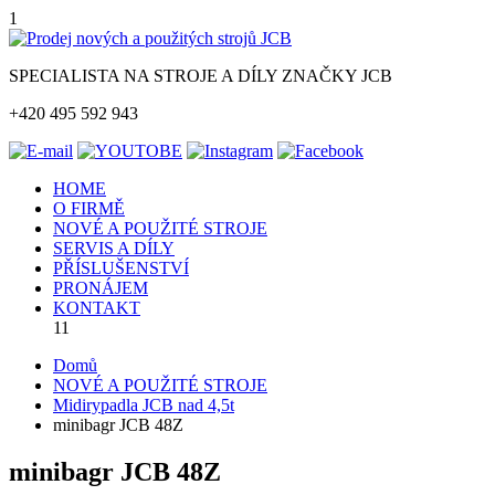
1
SPECIALISTA NA STROJE A DÍLY ZNAČKY JCB
+420 495 592 943
HOME
O FIRMĚ
NOVÉ A POUŽITÉ STROJE
SERVIS A DÍLY
PŘÍSLUŠENSTVÍ
PRONÁJEM
KONTAKT
11
Domů
NOVÉ A POUŽITÉ STROJE
Midirypadla JCB nad 4,5t
minibagr JCB 48Z
minibagr JCB 48Z